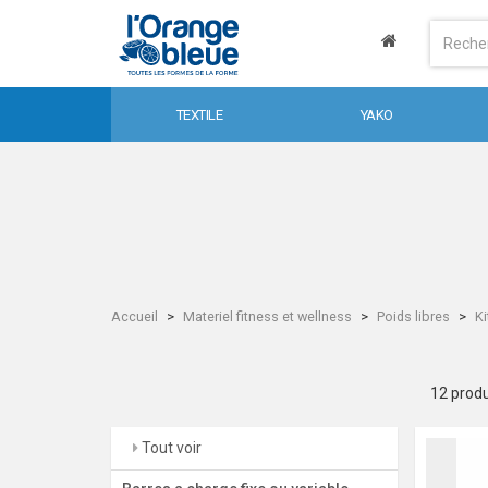
TEXTILE
YAKO
Accueil
Materiel fitness et wellness
Poids libres
K
12 produ
Tout voir