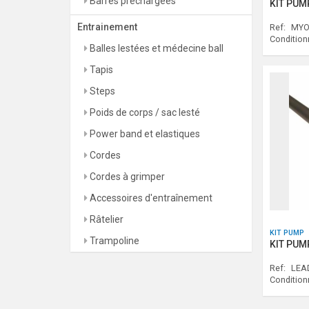
Barres préchargées
KIT PUMP
Entrainement
Ref:
MYO
Conditio
Balles lestées et médecine ball
Tapis
Steps
Poids de corps / sac lesté
Power band et elastiques
Cordes
Cordes à grimper
Accessoires d'entraînement
Râtelier
KIT PUMP
Trampoline
KIT PUM
Ref:
LEAD
Conditio