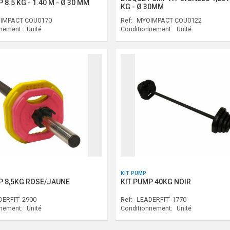
 8.5 KG - 1.40 M - Ø 30 MM
KG - Ø 30MM
IMPACT COU0170
Ref:
MYOIMPACT COU0122
nnement:
Unité
Conditionnement:
Unité
KIT PUMP
P 8,5KG ROSE/JAUNE
KIT PUMP 40KG NOIR
ERFIT' 2900
Ref:
LEADERFIT' 1770
nnement:
Unité
Conditionnement:
Unité