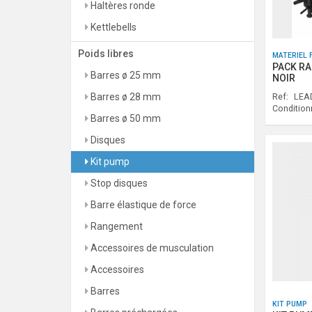
Haltères ronde
Kettlebells
Poids libres
MATERIEL 
PACK RA
Barres ø 25 mm
NOIR
Barres ø 28 mm
Ref:
LEAD
Conditio
Barres ø 50 mm
Disques
Kit pump
Stop disques
Barre élastique de force
Rangement
Accessoires de musculation
Accessoires
Barres
KIT PUMP