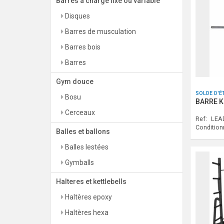
Barres a charge fixe ou variable
Disques
Barres de musculation
Barres bois
Barres
Gym douce
SOLDE D'É
Bosu
BARRE K
Cerceaux
Ref:
LEAD
Conditio
Balles et ballons
Balles lestées
Gymballs
Halteres et kettlebells
Haltères epoxy
Haltères hexa