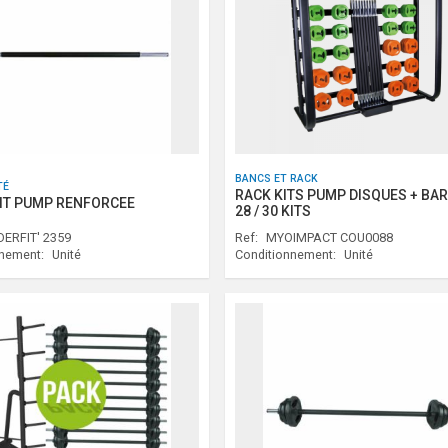
BANCS ET RACK
TÉ
RACK KITS PUMP DISQUES + BA
IT PUMP RENFORCEE
28 / 30 KITS
ERFIT' 2359
Ref:
MYOIMPACT COU0088
nnement:
Unité
Conditionnement:
Unité