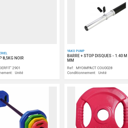
YAKO PUMP
ERIEL
BARRE + STOP DISQUES - 1.40 M 
P 8,5KG NOIR
MM
ERFIT' 2901
Ref:
MYOIMPACT COU0028
nnement:
Unité
Conditionnement:
Unité