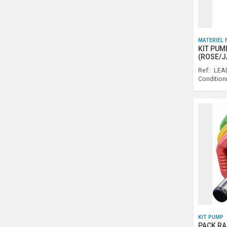
MATERIEL 
KIT PUM
(ROSE/J
Ref:
LEAD
Conditio
KIT PUMP
PACK RA