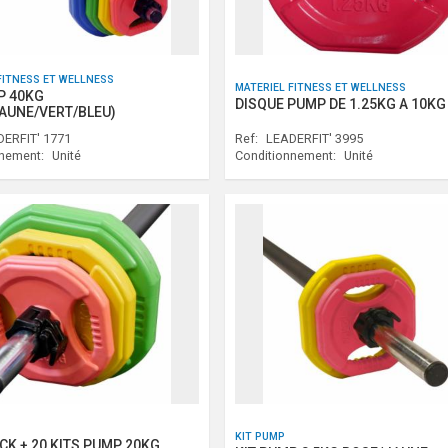
FITNESS ET WELLNESS
MATERIEL FITNESS ET WELLNESS
P 40KG
DISQUE PUMP DE 1.25KG A 10KG
AUNE/VERT/BLEU)
ERFIT' 1771
Ref:
LEADERFIT' 3995
nnement:
Unité
Conditionnement:
Unité
KIT PUMP
CK + 20 KITS PUMP 20KG