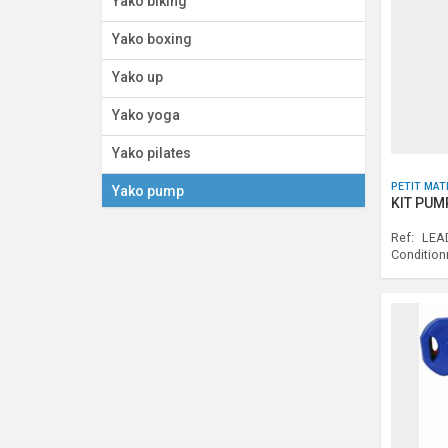
Yako biking
Yako boxing
Yako up
Yako yoga
Yako pilates
PETIT MAT
Yako pump
KIT PUM
Ref:
LEAD
Conditio