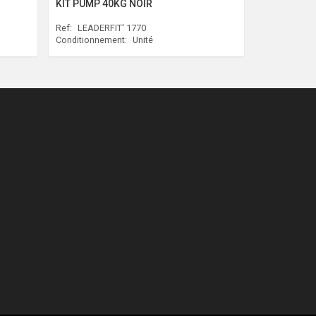
KIT PUMP 40KG NOIR
Ref:
LEADERFIT' 1770
Conditionnement:
Unité