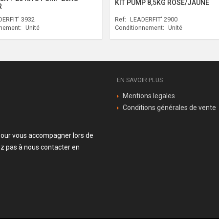
KIT PUMP 8,5KG ROSE/JAUNE
R
ERFIT' 3932
Ref:
LEADERFIT' 2900
nnement:
Unité
Conditionnement:
Unité
EN SAVOIR PLUS
Mentions legales
Conditions générales de vente
n pour vous accompagner lors de
z pas à nous contacter en