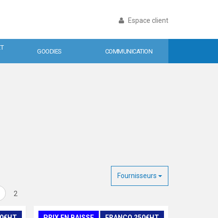
Espace client
ET
GOODIES
COMMUNICATION
Fournisseurs
2
50€HT
PRIX EN BAISSE
FRANCO 250€HT