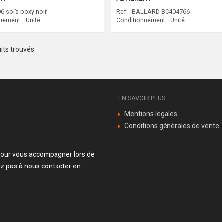
6 sol’s boxy noir
Ref:
BALLARD BC404766
nnement:
Unité
Conditionnement:
Unité
its trouvés.
EN SAVOIR PLUS
Mentions legales
Conditions générales de vente
n pour vous accompagner lors de
z pas à nous contacter en