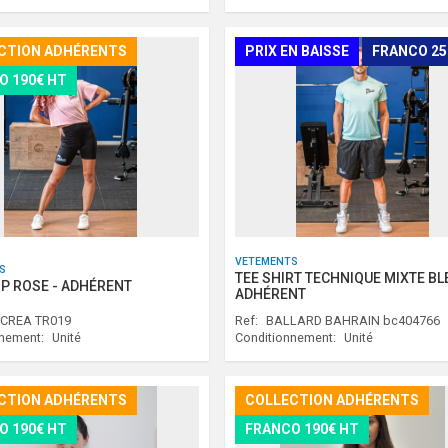
CTION ADHÉRENTS
PRIX EN BAISSE
FRANCO 2
O 190€ HT
VETEMENTS
S
TEE SHIRT TECHNIQUE MIXTE BLE
P ROSE - ADHÉRENT
ADHÉRENT
 CREA TR019
Ref:
BALLARD BAHRAIN bc404766
nnement:
Unité
Conditionnement:
Unité
CTION ADHÉRENTS
COLLECTION ADHÉRENTS
O 190€ HT
FRANCO 190€ HT