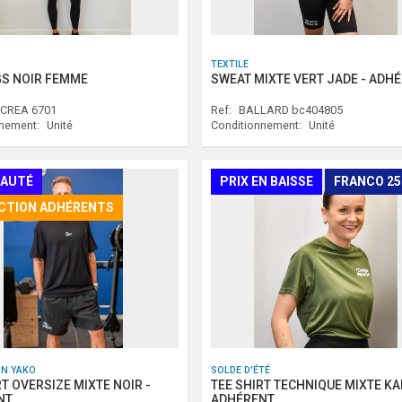
TEXTILE
S NOIR FEMME
SWEAT MIXTE VERT JADE - ADH
 CREA 6701
Ref:
BALLARD bc404805
nnement:
Unité
Conditionnement:
Unité
AUTÉ
PRIX EN BAISSE
FRANCO 2
CTION ADHÉRENTS
ON YAKO
SOLDE D'ÉTÉ
RT OVERSIZE MIXTE NOIR -
TEE SHIRT TECHNIQUE MIXTE KAK
NT
ADHÉRENT