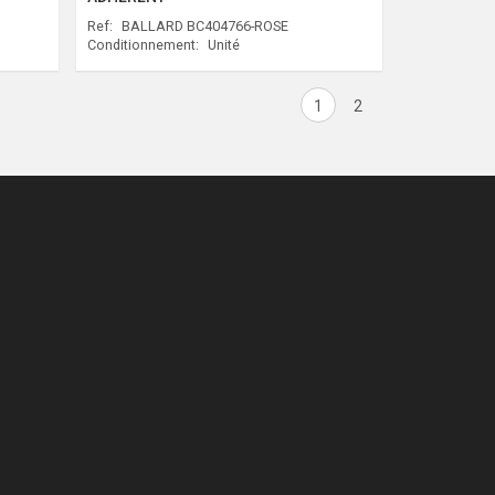
Ref:
BALLARD BC404766-ROSE
Conditionnement:
Unité
1
2