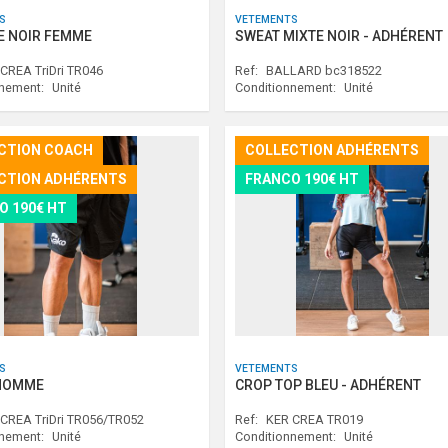
S
VETEMENTS
E NOIR FEMME
SWEAT MIXTE NOIR - ADHÉRENT
CREA TriDri TR046
Ref:
BALLARD bc318522
nnement:
Unité
Conditionnement:
Unité
CTION COACH
COLLECTION ADHÉRENTS
CTION ADHÉRENTS
FRANCO 190€ HT
O 190€ HT
S
VETEMENTS
HOMME
CROP TOP BLEU - ADHÉRENT
CREA TriDri TR056/TR052
Ref:
KER CREA TR019
nnement:
Unité
Conditionnement:
Unité