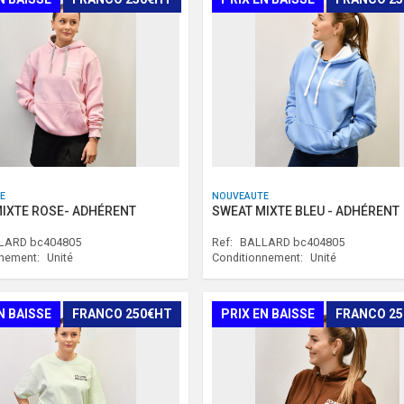
E
NOUVEAUTE
IXTE ROSE- ADHÉRENT
SWEAT MIXTE BLEU - ADHÉRENT
LARD bc404805
Ref:
BALLARD bc404805
nnement:
Unité
Conditionnement:
Unité
N BAISSE
FRANCO 250€HT
PRIX EN BAISSE
FRANCO 2