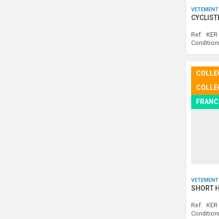
VETEMENT
CYCLIST
Ref:
KER 
Conditio
COLLE
COLLE
FRANC
VETEMENT
SHORT 
Ref:
KER 
Conditio