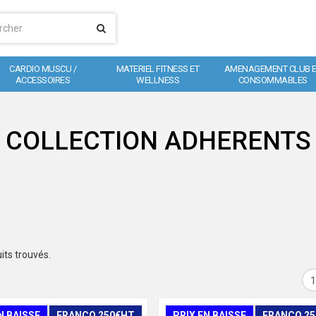
CARDIO MUSCU /
MATERIEL FITNESS ET
AMENAGEMENT CLUB 
ACCESSOIRES
WELLNESS
CONSOMMABLES
COLLECTION ADHERENTS
its trouvés.
1
N BAISSE
FRANCO 250€HT
PRIX EN BAISSE
FRANCO 2