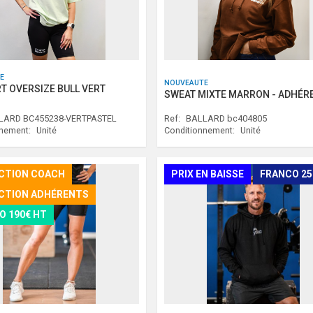
E
NOUVEAUTE
RT OVERSIZE BULL VERT
SWEAT MIXTE MARRON - ADHÉR
LARD BC455238-VERTPASTEL
Ref:
BALLARD bc404805
nnement:
Unité
Conditionnement:
Unité
CTION COACH
PRIX EN BAISSE
FRANCO 2
CTION ADHÉRENTS
O 190€ HT