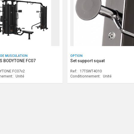
 DE MUSCULATION
OPTION
IS BODYTONE FC07
Set support squat
YTONE FC07v2
Ref:
17TSWT4010
nnement:
Unité
Conditionnement:
Unité