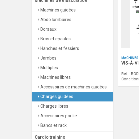
Machines de musculation
Machines guidées
Abdo lombaires
Dorsaux
Bras et epaules
Hanches et fessiers
Jambes
MACHINES
VIS-À-V
Multiples
Ref:
BOD
Machines libres
Conditio
Accessoires de machines guidées
Charges guidées
Charges libres
Accessoires poulie
Bancs et rack
Cardio training